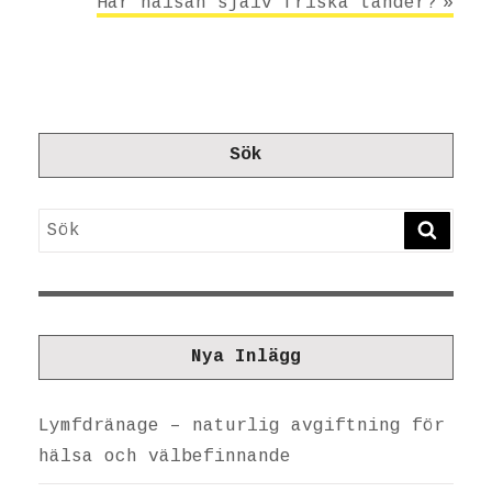
Har hälsan själv friska tänder?
Sök
Sök
SÖK
Nya Inlägg
Lymfdränage – naturlig avgiftning för
hälsa och välbefinnande