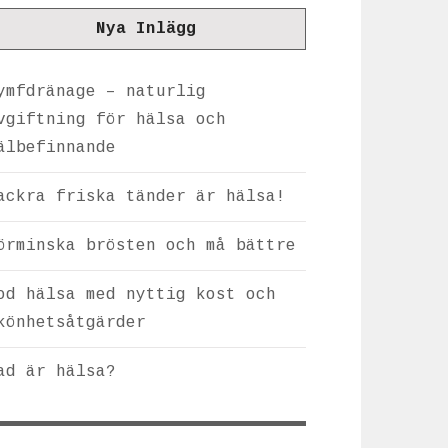
Nya Inlägg
ymfdränage – naturlig
vgiftning för hälsa och
älbefinnande
ackra friska tänder är hälsa!
örminska brösten och må bättre
od hälsa med nyttig kost och
könhetsåtgärder
ad är hälsa?