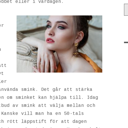
obbet eller i vardagen.
er
n
att
vt
ler
använda smink. Det går att stärka
en om sminket kan hjälpa till. Idag
tbud av smink att välja mellan och
 Kanske vill man ha en 50-tals
ch rött läppstift för att dagen