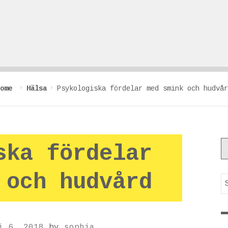
Home
Hälsa
Psykologiska fördelar med smink och hudvår
ska fördelar
 och hudvård
S
i 6, 2018
by
sophia