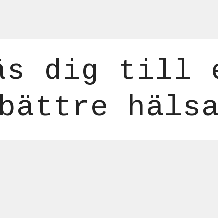
äs dig till 
bättre häls