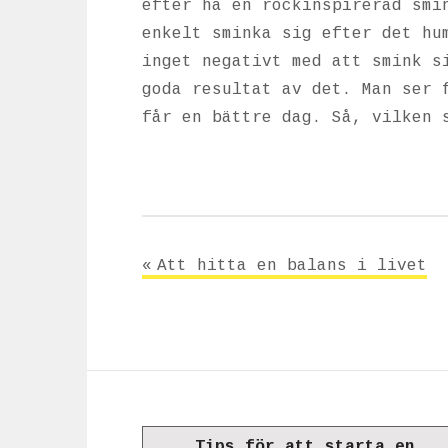
efter ha en rockinspirerad smi
enkelt sminka sig efter det hu
inget negativt med att smink s
goda resultat av det. Man ser 
får en bättre dag. Så, vilken 
Inläggsnavigering
Att hitta en balans i livet
Tips för att starta en