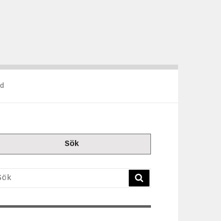
d
Sök
ök
SÖK