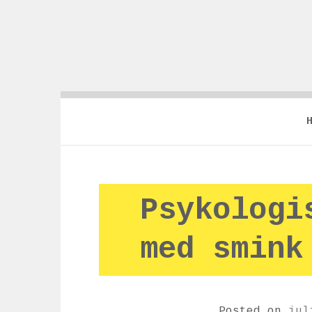
Psykologi
med smink
Posted on
jul