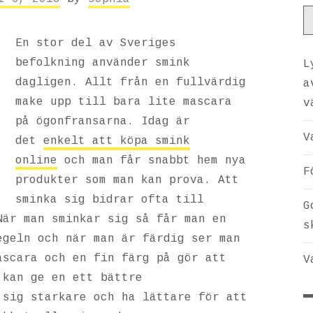
En stor del av Sveriges
befolkning använder smink
L
dagligen. Allt från en fullvärdig
a
make upp till bara lite mascara
v
på ögonfransarna. Idag är
V
det
enkelt att köpa smink
online
och man får snabbt hem nya
F
produkter som man kan prova. Att
sminka sig bidrar ofta till
G
När man sminkar sig så får man en
s
egeln och när man är färdig ser man
ascara och en fin färg på gör att
V
 kan ge en ett bättre
 sig starkare och ha lättare för att