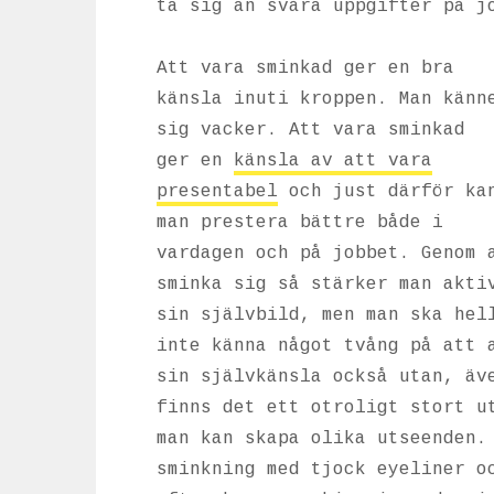
ta sig an svåra uppgifter på j
Att vara sminkad ger en bra
känsla inuti kroppen. Man känn
sig vacker. Att vara sminkad
ger en
känsla av att vara
presentabel
och just därför ka
man prestera bättre både i
vardagen och på jobbet. Genom 
sminka sig så stärker man akti
sin självbild, men man ska hel
inte känna något tvång på att 
sin självkänsla också utan, äv
finns det ett otroligt stort u
man kan skapa olika utseenden.
sminkning med tjock eyeliner o