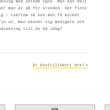
nkning med sotade ögon. Man kan helt
mör man är på för stunden. Det finns
ig – tvärtom så kan man få mycket
fin ut, man känner sig modigare och
sminkning vill du ha idag?
Är kosttillskott bra?
Sök