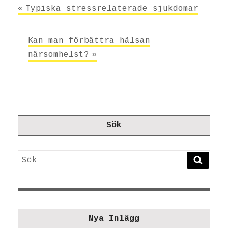
Inläggsnavigering
Typiska stressrelaterade sjukdomar
Kan man förbättra hälsan
närsomhelst?
Sök
Sök
SÖK
Nya Inlägg