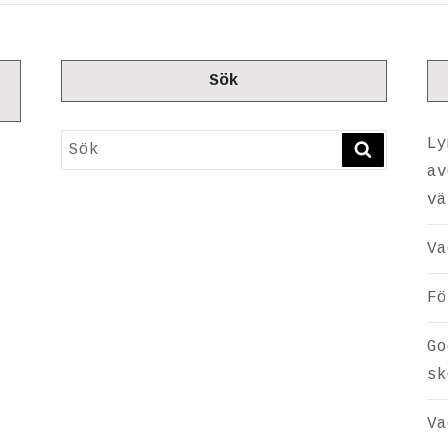
Sök
Sök
Ly
SÖK
av
vä
Va
Fö
Go
sk
Va