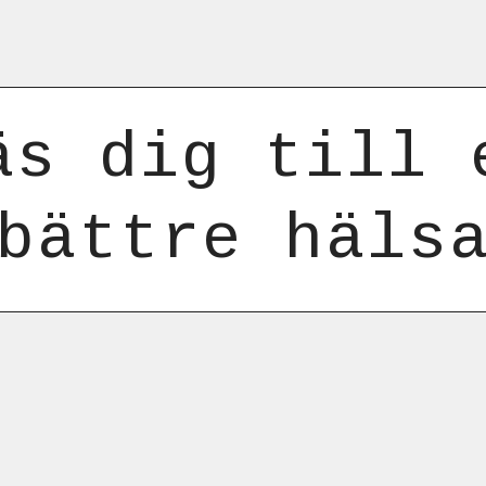
äs dig till 
bättre häls